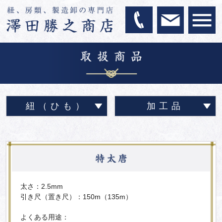
紐（ひも）
加工品
太さ：2.5mm
引き尺（置き尺）：150m（135m）
よくある用途：