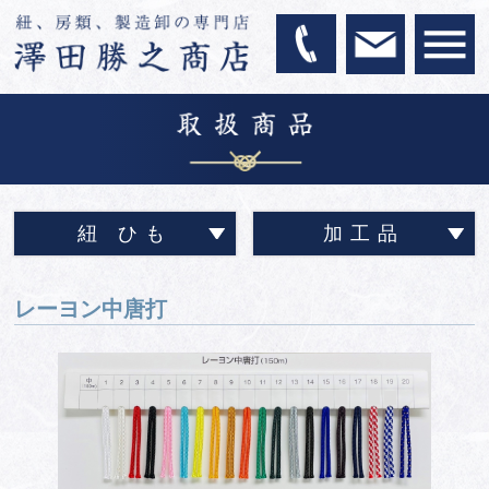
紐 ひも
加工品
レーヨン中唐打