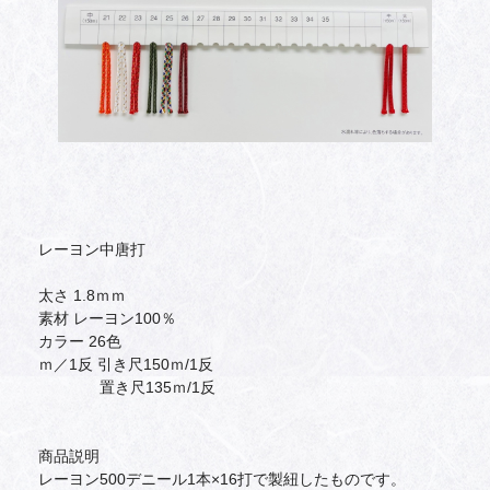
レーヨン中唐打
太さ 1.8ｍｍ
素材 レーヨン100％
カラー 26色
ｍ／1反 引き尺150ｍ/1反
置き尺135ｍ/1反
商品説明
レーヨン500デニール1本×16打で製紐したものです。