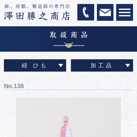
紐 ひも
加工品
No.136